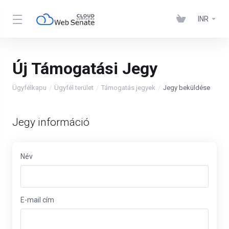
INR
Új Támogatási Jegy
Ügyfélkapu
Ügyfél terület
Támogatás jegyek
Jegy beküldése
Jegy információ
Név
E-mail cím