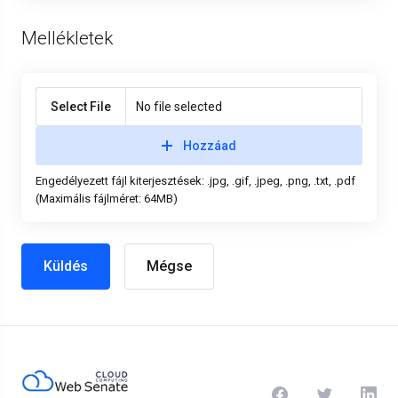
Mellékletek
Select File
No file selected
Hozzáad
Engedélyezett fájl kiterjesztések: .jpg, .gif, .jpeg, .png, .txt, .pdf
(Maximális fájlméret: 64MB)
Mégse