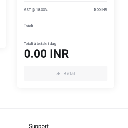
GST @ 18.00%
₹0.00 INR
Totalt
Totalt å betale i dag
₹0.00 INR
Betal
Support