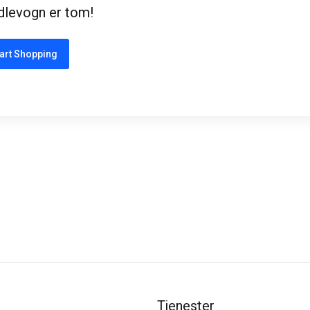
dlevogn er tom!
art Shopping
Tjenester