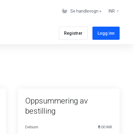
Se handlevogn »
INR
Registrer
Logg inn
Oppsummering av
bestilling
Delsum
₹0.00 INR