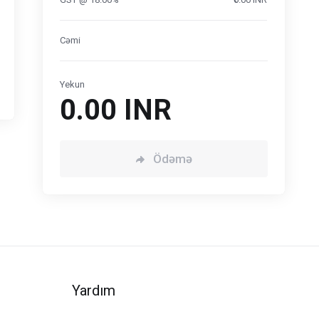
Cəmi
Yekun
₹0.00 INR
Ödəmə
Yardım