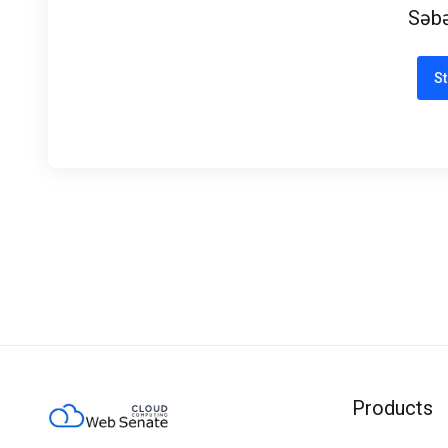
Səbə
St
Products