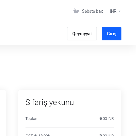
Səbətə bax
INR
Qeydiyyat
Giriş
Sifariş yekunu
Toplam
₹0.00 INR
GST @ 18.00%
₹0.00 INR